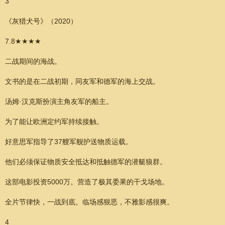
3
《灰猎犬号》（2020）
7.8★★★★
二战期间的海战。
文书的是在二战初期，同友军和德军的海上交战。
汤姆·汉克斯扮演主角友军的船主。
为了能让欧洲定约军持续接触。
好意思军指导了37艘军舰护送物质运载。
他们必须保证物质安全抵达和抵触德军的潜艇狼群。
这部电影投资5000万。营造了极其委果的干戈场地。
全片节律快，一战到底。临场感狠恶，不雅影感很爽。
4