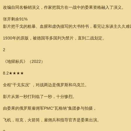
改编自同名畅销演义，作家把我方在一战中的委果资格融入了演义。
张开剩余91%
影片把干戈的粗暴、血腥和虚伪描写的大书特书，看完让东谈主久久难
1930年的原版，被德国等多国列为禁片，直到二战划定。
2
《地狱标兵》（2022）
8.2★★★★
全程“干戈实况” ，对战两边是俄罗斯和乌克兰。
影片从第一秒打到临了一秒，十分惨烈。
由委果的俄罗斯雇佣军PMC“瓦格纳”集团参与拍摄，
飞机，坦克，火箭筒，雇佣兵和指导官齐是委果出演。