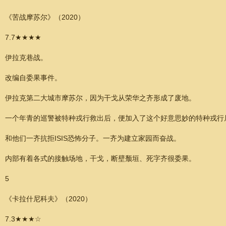
《苦战摩苏尔》（2020）
7.7★★★★
伊拉克巷战。
改编自委果事件。
伊拉克第二大城市摩苏尔，因为干戈从荣华之齐形成了废地。
一个年青的巡警被特种戎行救出后，便加入了这个好意思妙的特种戎行
和他们一齐抗拒ISIS恐怖分子。一齐为建立家园而奋战。
内部有着各式的接触场地，干戈，断壁颓垣、死字齐很委果。
5
《卡拉什尼科夫》（2020）
7.3★★★☆