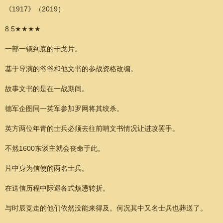
《1917》（2019）
8.5★★★★
一部一镜到底的干戈片。
基于导演的爷爷和他文书的参战资格改编。
故事文书的是在一战期间。
德军企图同一英军参加罗网将其绞杀。
英方两位年青的士兵必须去往前哨文书情况让进攻罢手。
不然1600东谈主就会丧命于此。
片中身为信使的两名士兵。
在送信历程中际遇各式烦懑转折。
与时辰竞走的他们依然没能来得及。何况其中又名士兵也葬送了。