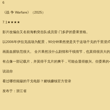
6
《战·争 Warfare》（2025）
7.1★★★★
影片改编自又名前海豹突击队成员雷·门多萨的委果资格。
以2006年伊拉克战场为配景，90分钟果然便是关于这场干戈的千里浸
画面血腥轨范很大。 全片果然没什么剧情和干线情节，也莫得很洪大
有点像一部记载片，并莫得干戈片的爽干，可能会显得败兴。但委果的
说说你
看过哪些颠簸的干戈电影？赌钱赚钱官方登录
发布于：浙江省