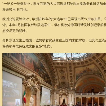
“一场又一场选举中，欧友邦家的大大宗选举都呈现出党派分化日益加
释蒂埃里·肖邦说。
欧洲公论宽绰合计，欧洲在昨年的“大选年”中已呈现出民气扯破加重
势。本年2月德国联邦议院选举中，极右翼政党德国聘请党以创记录的
态变局更为明晰。
分析东说念主士指出，诚然极右翼政党在三国均未能掌权，但其与主流
将赓续夺取传统政党的更多“地皮”。