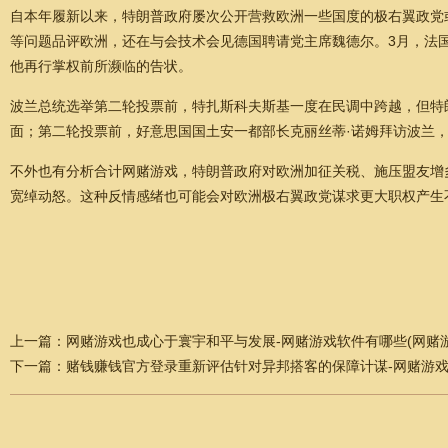
自本年履新以来，特朗普政府屡次公开营救欧洲一些国度的极右翼政党
等问题品评欧洲，还在与会技术会见德国聘请党主席魏德尔。3月，法
他再行掌权前所濒临的告状。
波兰总统选举第二轮投票前，特扎斯科夫斯基一度在民调中跨越，但特
面；第二轮投票前，好意思国国土安一都部长克丽丝蒂·诺姆拜访波兰
不外也有分析合计网赌游戏，特朗普政府对欧洲加征关税、施压盟友增
宽绰动怒。这种反情感绪也可能会对欧洲极右翼政党谋求更大职权产生
上一篇：
网赌游戏也成心于寰宇和平与发展-网赌游戏软件有哪些(网赌游
下一篇：
赌钱赚钱官方登录重新评估针对异邦搭客的保障计谋-网赌游戏